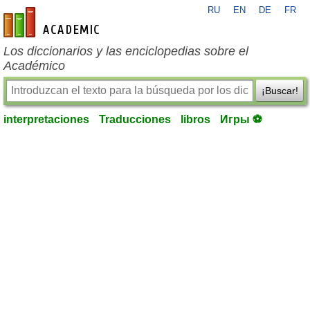
RU
EN
DE
FR
es-academic.com
Los diccionarios y las enciclopedias sobre el
Académico
¡Buscar!
interpretaciones
Traducciones
libros
Игры ⚽