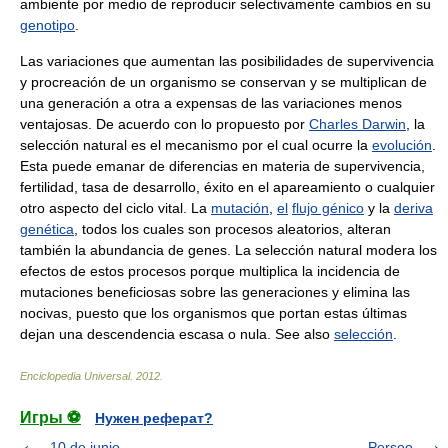
ambiente por medio de reproducir selectivamente cambios en su
genotipo
.
Las variaciones que aumentan las posibilidades de supervivencia
y procreación de un organismo se conservan y se multiplican de
una generación a otra a expensas de las variaciones menos
ventajosas. De acuerdo con lo propuesto por
Charles Darwin
, la
selección natural es el mecanismo por el cual ocurre la
evolución
.
Esta puede emanar de diferencias en materia de supervivencia,
fertilidad, tasa de desarrollo, éxito en el apareamiento o cualquier
otro aspecto del ciclo vital. La
mutación
,
el
flujo génico
y la
deriva
genética
, todos los cuales son procesos aleatorios, alteran
también la abundancia de genes. La selección natural modera los
efectos de estos procesos porque multiplica la incidencia de
mutaciones beneficiosas sobre las generaciones y elimina las
nocivas, puesto que los organismos que portan estas últimas
dejan una descendencia escasa o nula. See also
selección
.
Enciclopedia Universal
.
2012
.
Игры ⚽
Нужен реферат?
10 de junio
Perseo