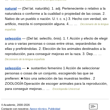
natural
— (Del lat. naturālis). 1. adj. Perteneciente o relativo a la
naturaleza o conforme a la cualidad o propiedad de las cosas. 2.
Nativo de un pueblo o nación. U. t. c. s.) 3. Hecho con verdad, sin
artificio, mezcla ni composición alguna. 4.… …
Diccionario de la lengua
española
selección
— (Del lat. selectĭo, ōnis). 1. f. Acción y efecto de elegir
a una o varias personas o cosas entre otras, separándolas de
ellas y prefiriéndolas. 2. Elección de los animales destinados a la
reproducción, para conseguir mejoras en la raza. 3. Dep.… …
Diccionario de la lengua española
selección
— ► sustantivo femenino 1 Acción de seleccionar
personas o cosas de un conjunto, escogiendo las que se
prefieren: ■ hizo una selección de las muestras textiles . 2
ZOOLOGÍA Operación de escoger animales para la reproducción,
para conseguir mejoras… …
Enciclopedia Universal
© Academic, 2000-2026
18+
Contacte con nosotros:
Apoyo técnico
,
Publicidad