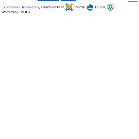
Exportación Diccionarios
, creado en PHP,
Joomla,
Drupal,
WordPress, MODx.